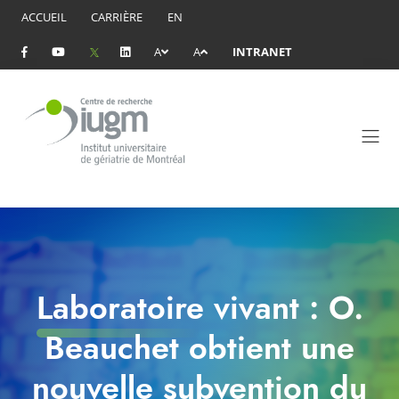
ACCUEIL
CARRIÈRE
EN
A
A
INTRANET
Laboratoire vivant : O.
Beauchet obtient une
nouvelle subvention du