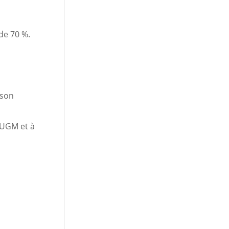
 de 70 %.
 son
IUGM et à