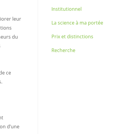
Institutionnel
iorer leur
La science à ma portée
ntions
Prix et distinctions
heurs du
s
Recherche
 de ce
s.
nt
son d’une