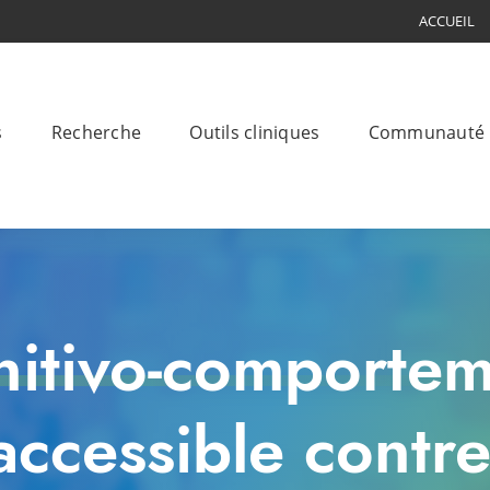
ACCUEIL
s
Recherche
Outils cliniques
Communauté
itivo-comportem
accessible contre