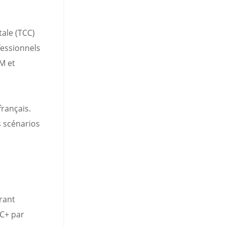
tale (TCC)
fessionnels
M et
français.
s scénarios
rant
CC+ par