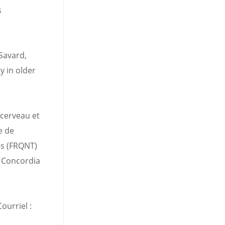
s
Savard,
y in older
 cerveau et
e de
es (FRQNT)
é Concordia
ourriel :