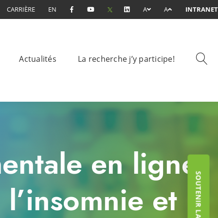
CARRIÈRE
EN
A
A
INTRANET
Actualités
La recherche j’y participe!
entale en ligne:
SOUTENIR LA FONDATION
 l’insomnie et