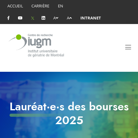
ACCUEIL
CARRIÈRE
EN
A
A
INTRANET
Lauréat·e·s des bourses
2025