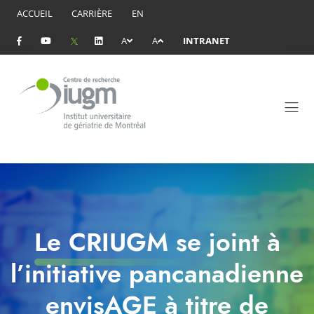
ACCUEIL
CARRIÈRE
EN
A
A
INTRANET
Le CRIUGM se joint à
l’initiative pancanadienne
envisAGE à titre de