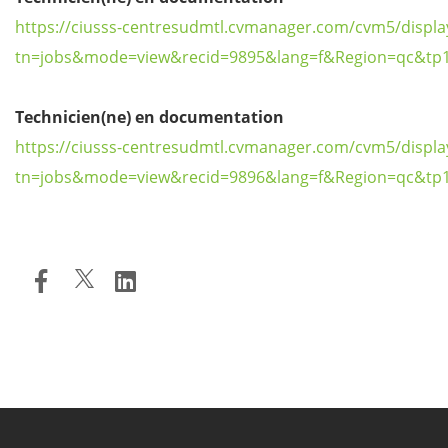
https://ciusss-centresudmtl.cvmanager.com/cvm5/display
tn=jobs&mode=view&recid=9895&lang=f&Region=qc&tp1
Technicien(ne) en documentation
https://ciusss-centresudmtl.cvmanager.com/cvm5/display
tn=jobs&mode=view&recid=9896&lang=f&Region=qc&tp1