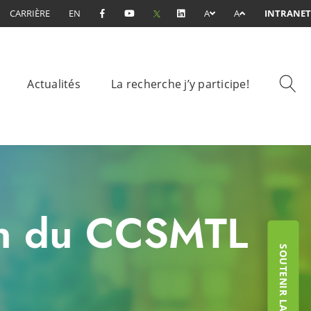
CARRIÈRE
EN
A
A
INTRANET
Actualités
La recherche j’y participe!
in du CCSMTL
SOUTENIR LA FONDATION