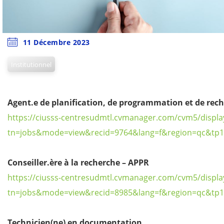
11 Décembre 2023
Institutionnel
Agent.e de planification, de programmation et de rech
https://ciusss-centresudmtl.cvmanager.com/cvm5/display
tn=jobs&mode=view&recid=9764&lang=f&region=qc&tp1
Conseiller.ère à la recherche – APPR
https://ciusss-centresudmtl.cvmanager.com/cvm5/display
tn=jobs&mode=view&recid=8985&lang=f&region=qc&tp1
Technicien(ne) en documentation