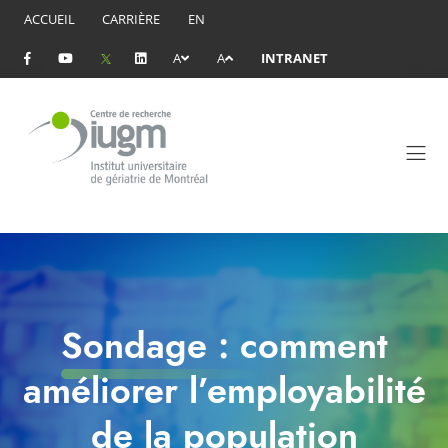
ACCUEIL
CARRIÈRE
EN
A
A
INTRANET
Sondage : comment
améliorer l’employabilité
de la population