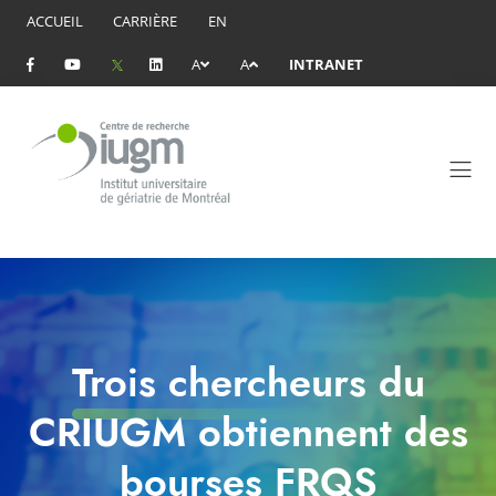
ACCUEIL
CARRIÈRE
EN
A
A
INTRANET
Trois chercheurs du
CRIUGM obtiennent des
bourses FRQS