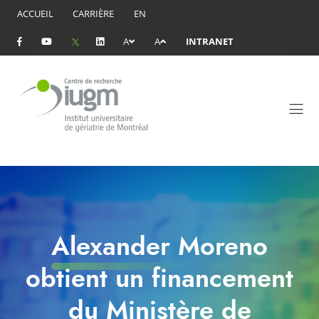
ACCUEIL
CARRIÈRE
EN
A
A
INTRANET
Alexander Moreno
obtient un financement
du Ministère de