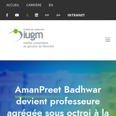
ACCUEIL
CARRIÈRE
EN
A
A
INTRANET
AmanPreet Badhwar
devient professeure
agrégée sous octroi à la