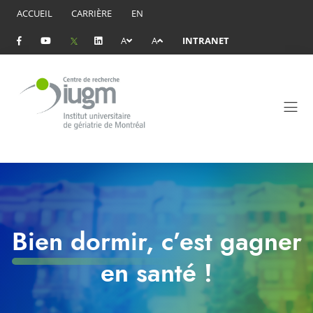
ACCUEIL
CARRIÈRE
EN
A
A
INTRANET
Bien dormir, c’est gagner
en santé !