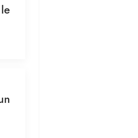
le
 un