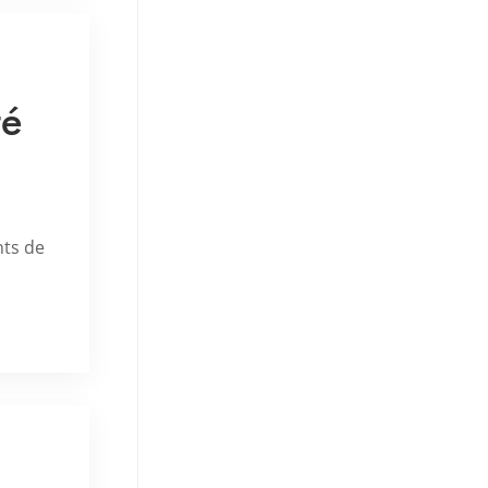
té
nts de