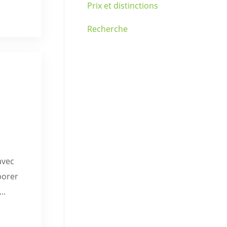
Prix et distinctions
Recherche
avec
borer
..