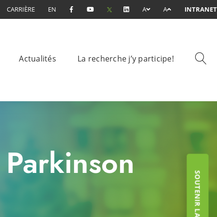
CARRIÈRE
EN
A
A
INTRANET
Actualités
La recherche j’y participe!
 Parkinson
SOUTENIR LA FONDATION