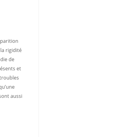
parition
a rigidité
die de
ésents et
 troubles
 qu’une
sont aussi