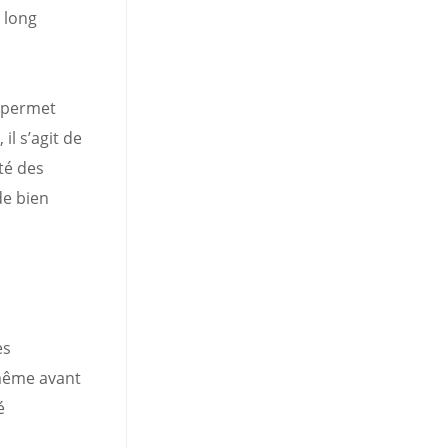
 long
i permet
il s’agit de
té des
de bien
es
 même avant
é