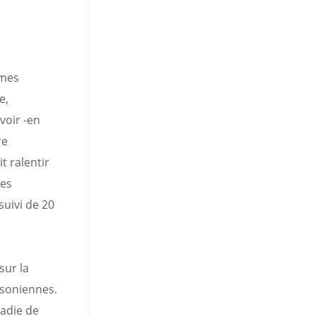
èmes
e,
voir -en
re
t ralentir
les
suivi de 20
sur la
nsoniennes.
ladie de