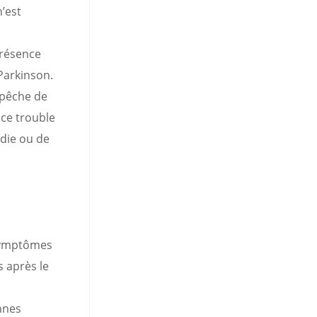
’est
présence
Parkinson.
mpêche de
 ce trouble
adie ou de
 symptômes
s après le
nnes