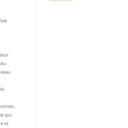
tive
teur
 Au
rveau
hé.
sonnes,
xe qui
e et