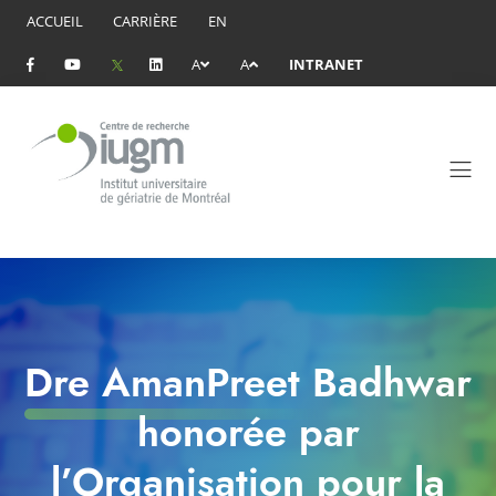
ACCUEIL
CARRIÈRE
EN
A
A
INTRANET
Dre AmanPreet Badhwar
honorée par
l’Organisation pour la