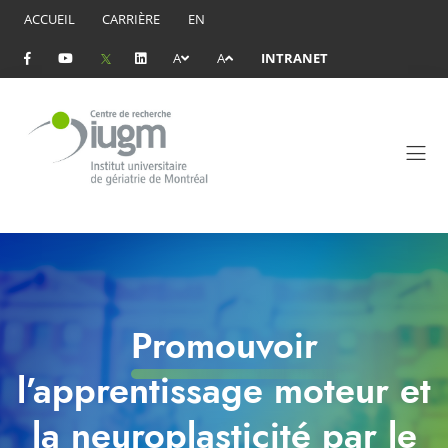
ACCUEIL
CARRIÈRE
EN
A
A
INTRANET
Promouvoir
l’apprentissage moteur et
la neuroplasticité par le