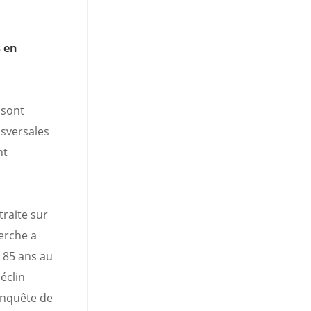
s en
 sont
nsversales
nt
traite sur
herche a
à 85 ans au
éclin
’enquête de