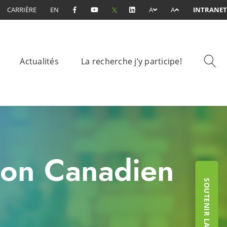
CARRIÈRE
EN
A
A
INTRANET
Actualités
La recherche j’y participe!
son Canadien
SOUTENIR LA FONDATION