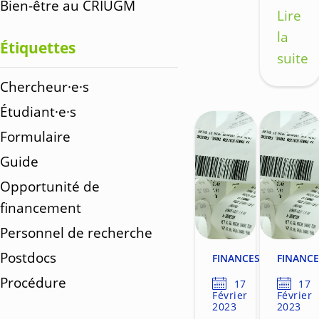
Bien-être au CRIUGM
Lire
la
Étiquettes
suite
Chercheur·e·s
Étudiant·e·s
Formulaire
Guide
Opportunité de
financement
Personnel de recherche
Postdocs
FINANCES
FINANCE
Procédure
17
17
Février
Février
2023
2023