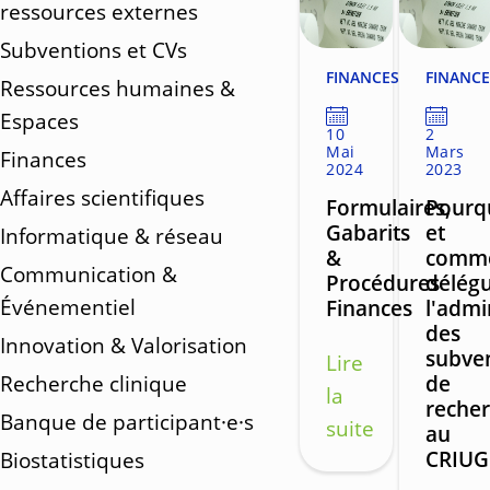
ressources externes
Subventions et CVs
FINANCES
FINANCE
Ressources humaines &
Espaces
10
2
Mai
Mars
Finances
2024
2023
Affaires scientifiques
Formulaires,
Pourq
Gabarits
et
Informatique & réseau
&
comm
Communication &
Procédures
délég
Événementiel
Finances
l'admi
des
Innovation & Valorisation
subve
Lire
Recherche clinique
de
la
reche
Banque de participant·e·s
suite
au
CRIU
Biostatistiques