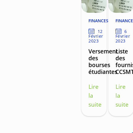
FINANCES
FINANCE
12
6
Février
Février
2023
2023
Versement
Liste
des
des
bourses
fourni
étudiantes
CCSM
Lire
Lire
la
la
suite
suite