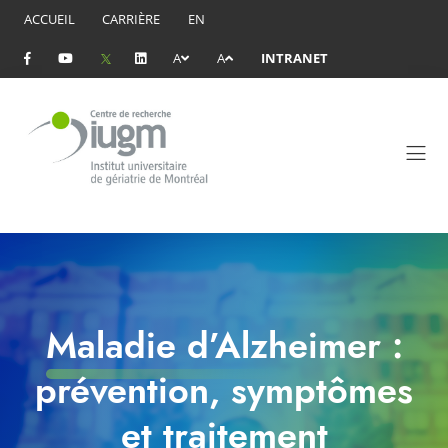
ACCUEIL
CARRIÈRE
EN
A
A
INTRANET
Maladie d’Alzheimer :
prévention, symptômes
et traitement