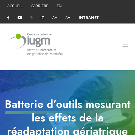
ACCUEIL
CARRIÈRE
EN
A
A
INTRANET
Batterie d’outils mesurant
les effets de la
réadaptation gériatrique