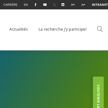
CARRIÈRE
EN
A
A
INTRANET
Actualités
La recherche j’y participe!
SOUTENIR LA FONDATION