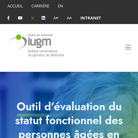
ACCUEIL
CARRIÈRE
EN
A
A
INTRANET
Outil d’évaluation du
statut fonctionnel des
personnes âgées en