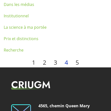
Dans les médias
Institutionnel
La science à ma portée
Prix et distinctions
Recherche
1
2
3
4
5
CRIUGM
4565, chemin Queen Mary