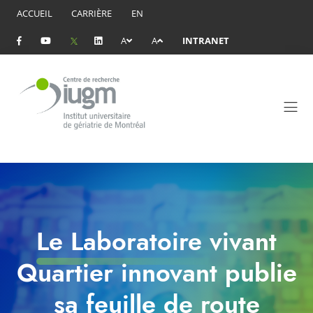
ACCUEIL
CARRIÈRE
EN
A
A
INTRANET
Le Laboratoire vivant
Quartier innovant publie
sa feuille de route