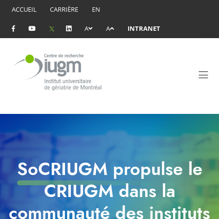
ACCUEIL
CARRIÈRE
EN
A
A
INTRANET
SoCRIUGM propulse le
CRIUGM dans la
communauté des instituts