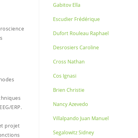
Gabitov Ella
Escudier Frédérique
uroscience
Dufort Rouleau Raphael
s
Desrosiers Caroline
Cross Nathan
Cos Ignasi
hodes
Brien Christie
echniques
Nancy Azevedo
 EEG/ERP.
Villalpando Juan Manuel
t projet
Segalowitz Sidney
onctions