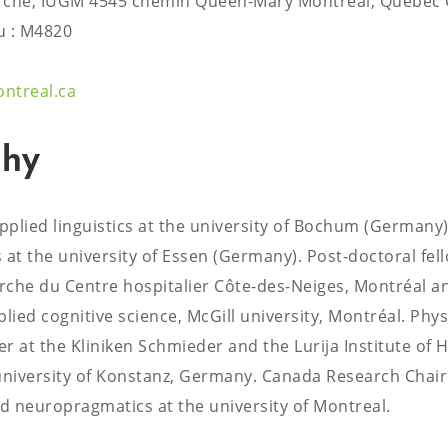
rche, IUGM 4545 chemin Queen-Mary Montréal, Québec
 : M4820
treal.ca
phy
plied linguistics at the university of Bochum (Germany)
 at the university of Essen (Germany). Post-doctoral fell
che du Centre hospitalier Côte-des-Neiges, Montréal an
plied cognitive science, McGill university, Montréal. Phy
er at the Kliniken Schmieder and the Lurija Institute of 
university of Konstanz, Germany. Canada Research Chair
 neuropragmatics at the university of Montreal.