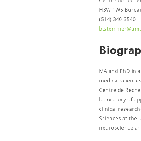
Centre de reche
H3W 1W5 Bureau
(514) 340-3540
b.stemmer@umon
Biogra
MA and PhD in ap
medical sciences
Centre de Recher
laboratory of ap
clinical research
Sciences at the 
neuroscience and