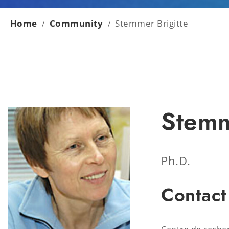
Home
Community
Stemmer Brigitte
/
/
Stemm
Ph.D.
Contact