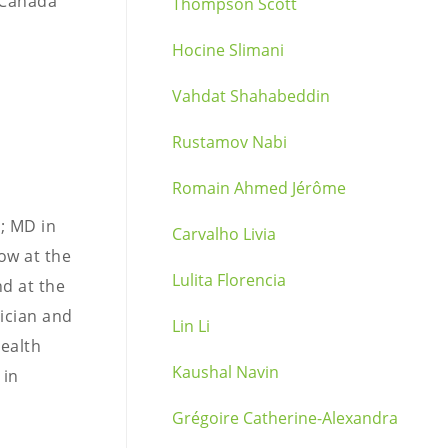
 Canada
Thompson Scott
Hocine Slimani
Vahdat Shahabeddin
Rustamov Nabi
Romain Ahmed Jérôme
; MD in
Carvalho Livia
ow at the
Lulita Florencia
d at the
sician and
Lin Li
Health
Kaushal Navin
 in
Grégoire Catherine-Alexandra