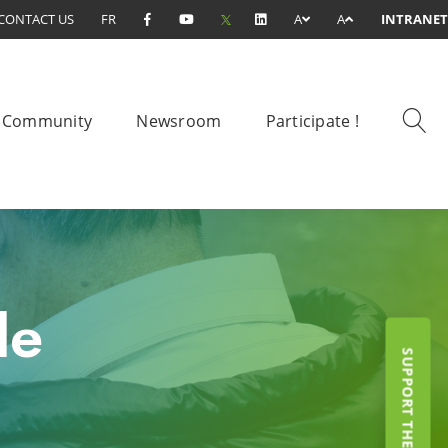
CONTACT US
FR
A
A
INTRANET
Community
Newsroom
Participate !
le