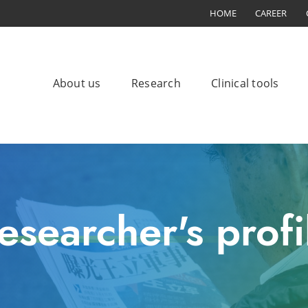
HOME
CAREER
About us
Research
Clinical tools
esearcher's profi