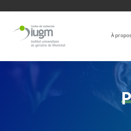
À propo
P