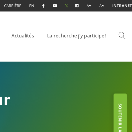
CARRIÈRE
EN
A
A
INTRANET
Actualités
La recherche j’y participe!
ur
SOUTENIR LA FONDATION