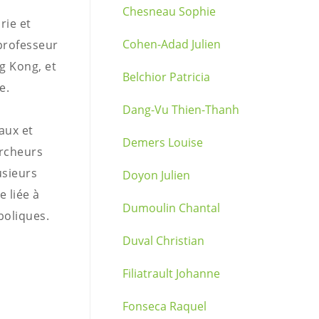
Chesneau Sophie
rie et
Cohen-Adad Julien
 professeur
g Kong, et
Belchior Patricia
e.
Dang-Vu Thien-Thanh
aux et
Demers Louise
ercheurs
usieurs
Doyon Julien
e liée à
Dumoulin Chantal
boliques.
Duval Christian
Filiatrault Johanne
Fonseca Raquel