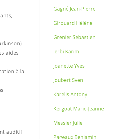
Gagné Jean-Pierre
vants,
Girouard Hélène
Grenier Sébastien
arkinson)
Jerbi Karim
es aides
Joanette Yves
ation à la
Joubert Sven
es
Karelis Antony
Kergoat Marie-Jeanne
Messier Julie
nt auditif
Pageaux Benjamin