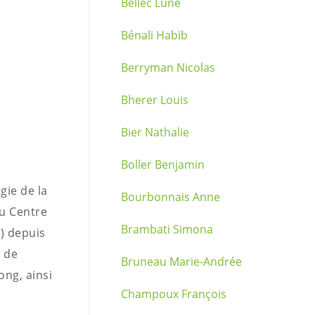
Bellec Lune
Bénali Habib
Berryman Nicolas
Bherer Louis
Bier Nathalie
Boller Benjamin
gie de la
Bourbonnais Anne
au Centre
Brambati Simona
M) depuis
e de
Bruneau Marie-Andrée
ong, ainsi
Champoux François
.