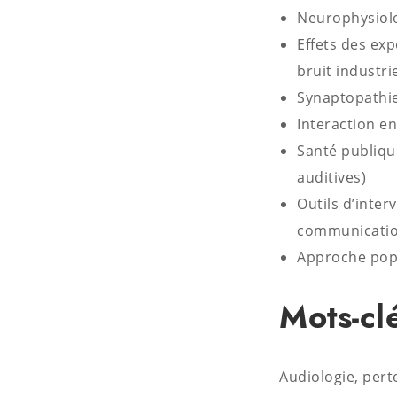
Neurophysiolog
Effets des exp
bruit industrie
Synaptopathie 
Interaction en
Santé publique
auditives)
Outils d’inte
communicatio
Approche popu
Mots-cl
Audiologie, perte