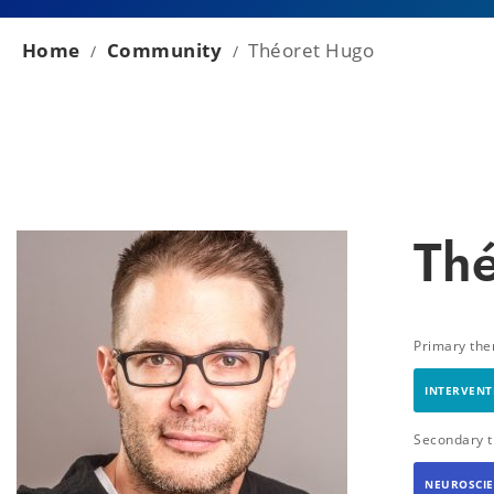
Home
Community
Théoret Hugo
/
/
Th
Primary th
INTERVENT
Secondary 
NEUROSCIE