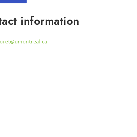
act information
oret@umontreal.ca